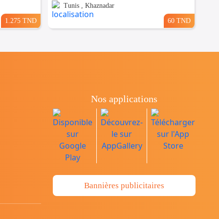
Tunis , Khaznadar
1.275 TND
60 TND
Nos applications
Bannières publicitaires