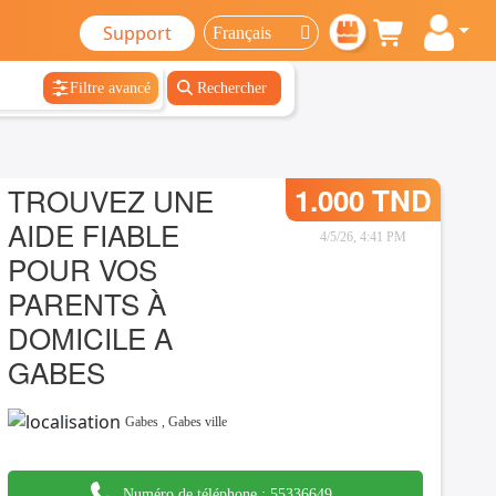
Support
Filtre avancé
Rechercher
TROUVEZ UNE
1.000 TND
AIDE FIABLE
4/5/26, 4:41 PM
POUR VOS
PARENTS À
DOMICILE A
GABES
Gabes
,
Gabes ville
Numéro de téléphone :
55336649