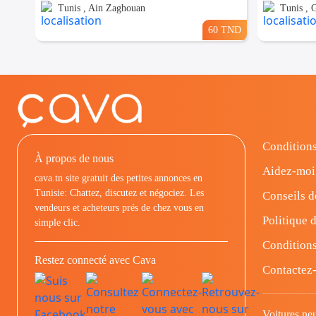
Tunis , Ain Zaghouan
Tunis ,
60 TND
Conditions
À propos de nous
Aidez-moi
cava.tn site gratuit des petites annonces en
Tunisie: Chattez, discutez et négociez. Les
Conseils d
vendeurs et acheteurs prés de chez vous en
Politique d
simple clic.
Conditions
Restez connecté avec Cava
Contactez
Voitures ne