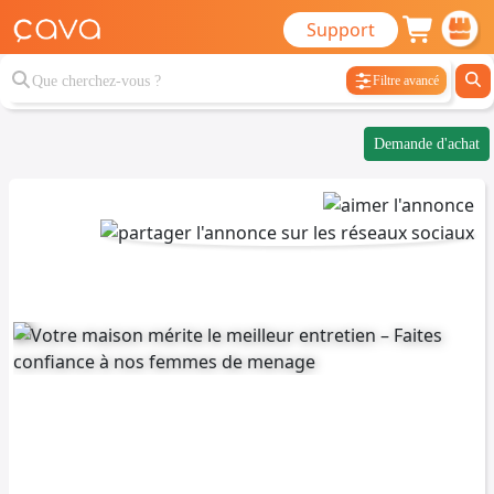
Support
Filtre avancé
Demande d'achat