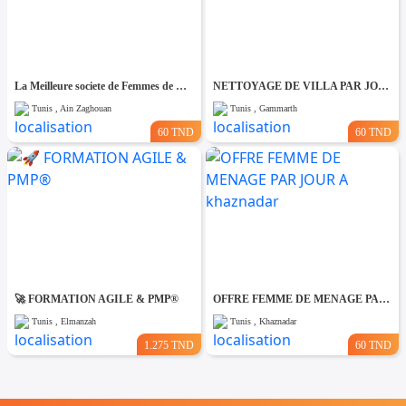
La Meilleure societe de Femmes de Ménage A Ain zaghouane
NETTOYAGE DE VILLA PAR JOUR A Gammarth
Tunis , Ain Zaghouan
Tunis , Gammarth
60 TND
60 TND
🚀 FORMATION AGILE & PMP®
OFFRE FEMME DE MENAGE PAR JOUR A khaznadar
Tunis , Elmanzah
Tunis , Khaznadar
1.275 TND
60 TND