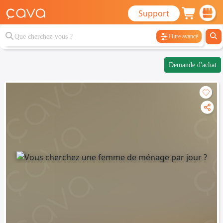
Support
Filtre avancé
Demande d'achat