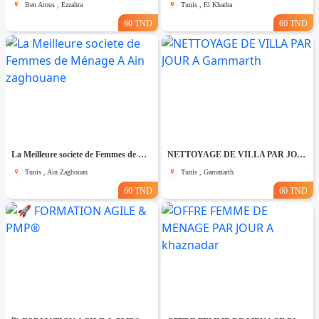
Ben Arous , Ezzahra
Tunis , El Khadra
60 TND
60 TND
La Meilleure societe de Femmes de Ménage A Ain zaghouane
NETTOYAGE DE VILLA PAR JOUR A Gammarth
Tunis , Ain Zaghouan
Tunis , Gammarth
60 TND
60 TND