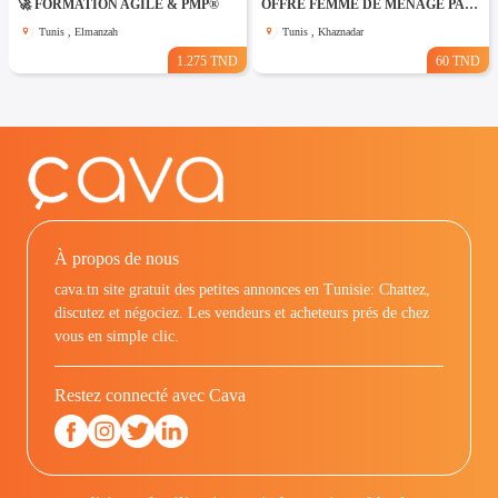
🚀 FORMATION AGILE & PMP®
OFFRE FEMME DE MENAGE PAR JOUR A khaznadar
Tunis , Elmanzah
Tunis , Khaznadar
1.275 TND
60 TND
À propos de nous
cava.tn site gratuit des petites annonces en Tunisie: Chattez,
discutez et négociez. Les vendeurs et acheteurs prés de chez
vous en simple clic.
Restez connecté avec Cava