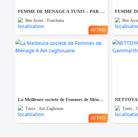
FEMME DE MENAGE A TUNIS – PAR JOUR A Fouchana
Ben Arous , Fouchana
Ben Arou
60 TND
La Meilleure societe de Femmes de Ménage A Ain zaghouane
Tunis , Ain Zaghouan
Tunis ,
60 TND