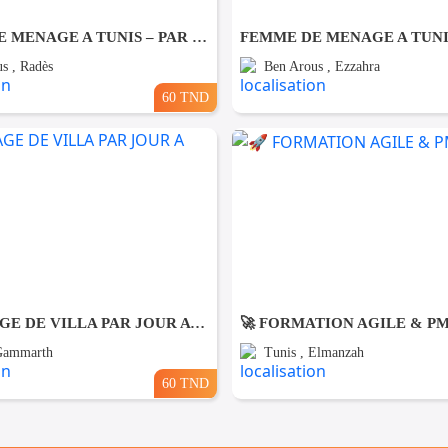
FEMME DE MENAGE A TUNIS – PAR JOUR A Rades
s , Radès
Ben Arous , Ezzahra
60 TND
NETTOYAGE DE VILLA PAR JOUR A Gammarth
🚀 FORMATION AGILE & P
 Gammarth
Tunis , Elmanzah
60 TND