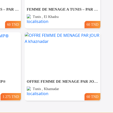
FEMME DE MENAGE A TUNIS – PAR JOUR A Ezzahra
FEMME DE MENAGE A TUNIS – PAR JOUR A El khadhra
Tunis , El Khadra
60 TND
60 TND
MP®
OFFRE FEMME DE MENAGE PAR JOUR A khaznadar
Tunis , Khaznadar
1.275 TND
60 TND