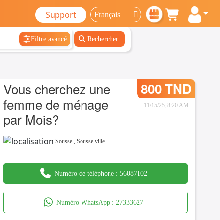
Support
Filtre avancé
Rechercher
Vous cherchez une
800 TND
femme de ménage
11/15/25, 8:20 AM
par Mois?
Sousse
,
Sousse ville
Numéro de téléphone :
56087102
Numéro WhatsApp :
27333627