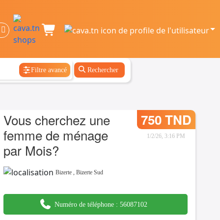
Filtre avancé
Rechercher
Vous cherchez une
750 TND
femme de ménage
1/2/26, 3:16 PM
par Mois?
Bizerte
,
Bizerte Sud
Numéro de téléphone :
56087102