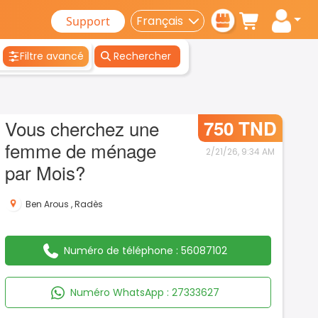
Support
Filtre avancé
Rechercher
Vous cherchez une
750 TND
femme de ménage
2/21/26, 9:34 AM
par Mois?
Ben Arous
,
Radès
Numéro de téléphone :
56087102
Numéro WhatsApp :
27333627