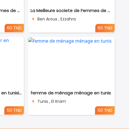
La Meilleure societe de Femmes de Ménage A Megrine
La Meilleure societe de Femmes de Ménage A Ezzahra
Ben Arous , Ezzahra
60 TND
60 TND
femme de ménage par jour en tunisie
femme de ménage ménage en tunis
Tunis , El Kram
50 TND
50 TND