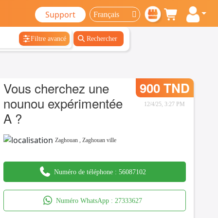
Support
Filtre avancé
Rechercher
Vous cherchez une
900 TND
nounou expérimentée
12/4/25, 3:27 PM
A ?
Zaghouan
,
Zaghouan ville
Numéro de téléphone :
56087102
Numéro WhatsApp :
27333627