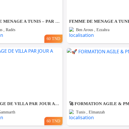
FEMME DE MENAGE A TUNIS – PAR JOUR A Rades
s , Radès
Ben Arous , Ezzahra
60 TND
NETTOYAGE DE VILLA PAR JOUR A Gammarth
🚀 FORMATION AGILE & P
 Gammarth
Tunis , Elmanzah
60 TND