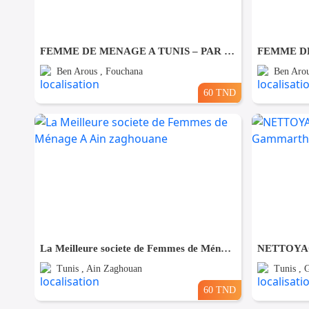
FEMME DE MENAGE A TUNIS – PAR JOUR A Fouchana
Ben Arous , Fouchana
Ben Arou
60 TND
La Meilleure societe de Femmes de Ménage A Ain zaghouane
Tunis , Ain Zaghouan
Tunis ,
60 TND