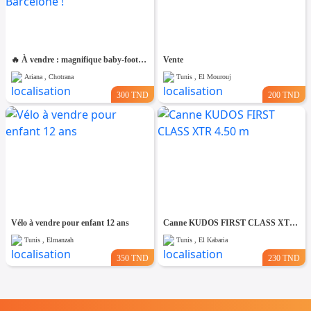
🔥 À vendre : magnifique baby-foot aux couleurs du Real Madrid et du FC Barcelone !
Vente
Ariana , Chotrana
Tunis , El Mourouj
300 TND
200 TND
Vélo à vendre pour enfant 12 ans
Canne KUDOS FIRST CLASS XTR 4.50 m
Tunis , Elmanzah
Tunis , El Kabaria
350 TND
230 TND