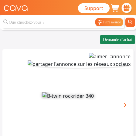
Support
Filtre avancé
Demande d'achat