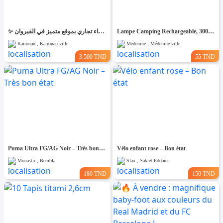
✨ للّكراء فضاء تجاري بموقع متميز في القيروان ✨
Lampe Camping Rechargeable, 3000 mAh
Kairouan , Kairouan ville
Medenine , Médenine ville
3.500 TND
55 TND
Puma Ultra FG/AG Noir – Très bon état
Vélo enfant rose – Bon état
Monastir , Bembla
Sfax , Sakiet Eddaier
180 TND
150 TND