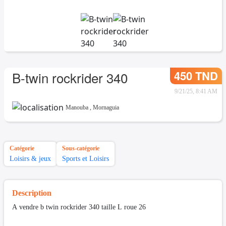
450 TND
B-twin rockrider 340
9/21/25, 8:41 AM
Manouba
,
Mornaguia
Catégorie
Sous-catégorie
Loisirs & jeux
Sports et Loisirs
Description
A vendre b twin rockrider 340 taille L roue 26