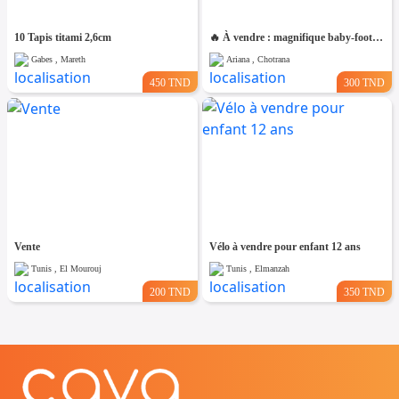
10 Tapis titami 2,6cm
🔥 À vendre : magnifique baby-foot aux couleurs du Real Madrid et du FC Barcelone !
Gabes , Mareth
Ariana , Chotrana
450 TND
300 TND
Vente
Vélo à vendre pour enfant 12 ans
Tunis , El Mourouj
Tunis , Elmanzah
200 TND
350 TND