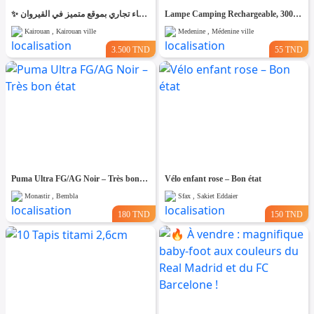
✨ للّكراء فضاء تجاري بموقع متميز في القيروان ✨
Lampe Camping Rechargeable, 3000 mAh
Kairouan , Kairouan ville
Medenine , Médenine ville
3.500 TND
55 TND
Puma Ultra FG/AG Noir – Très bon état
Vélo enfant rose – Bon état
Monastir , Bembla
Sfax , Sakiet Eddaier
180 TND
150 TND