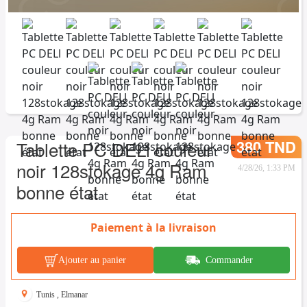
380 TND
Tablette PC DELl couleur
noir 128stokage 4g Ram
4/28/26, 1:33 PM
bonne état
Paiement à la livraison
Ajouter au panier
Commander
Tunis
,
Elmanar