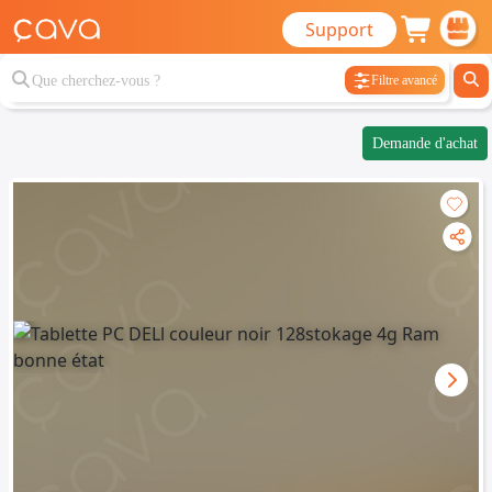
Support
Filtre avancé
Demande d'achat