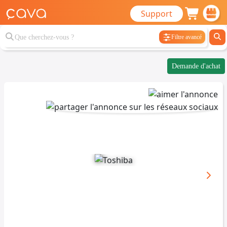
Support
Filtre avancé
Demande d'achat