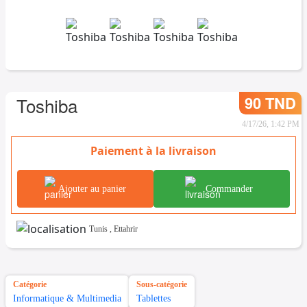
90 TND
Toshiba
4/17/26, 1:42 PM
Paiement à la livraison
Ajouter au panier
Commander
Tunis
,
Ettahrir
Catégorie
Sous-catégorie
Informatique & Multimedia
Tablettes