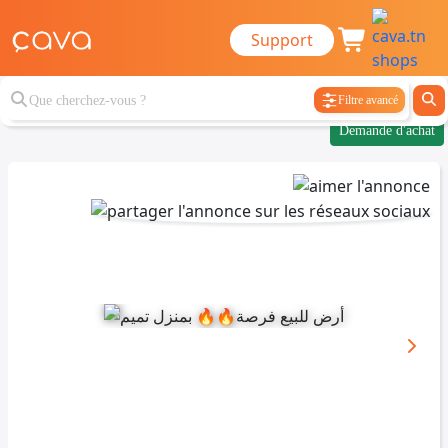
Support
Filtre avancé
Demande d'achat