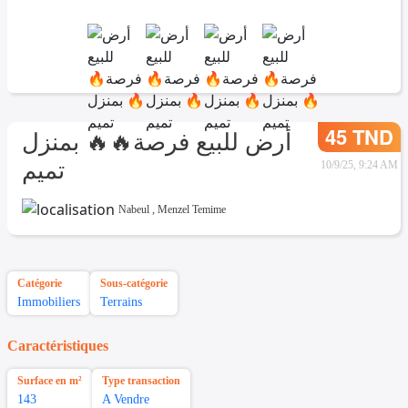
45 TND
أرض للبيع فرصة🔥🔥 بمنزل
تميم
10/9/25, 9:24 AM
Nabeul
,
Menzel Temime
Catégorie
Sous-catégorie
Immobiliers
Terrains
Caractéristiques
Surface en m²
Type transaction
143
A Vendre