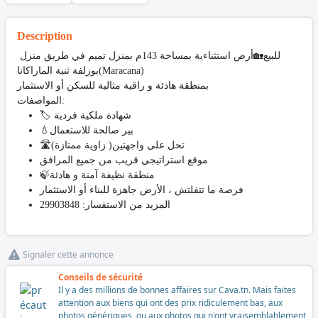
Description
للبيع🏡أرض استثناءية بمساحة 143م بمنزل تميم في طريق منزل
بوزلفة ثنية الماراكانا(Maracana)
بمنطقة هادئة و راقية مثالية للسكن أو الاستثمار
المواصفات:
🏷️ شهادة ملكية فردية
💧بير صالحة للاستعمال
🛣️تحل على واجهتين( زاوية ممتازة)
موقع استراتيجي قريب من جميع المرافق
🍃منطقة نظيفة آمنة و هادئة
فرصة ما تتفلتش ، الأرض جاهزة للبناء أو الاستثمار
المزيد من الاستفسار: 29903848
Signaler cette annonce
Conseils de sécurité
Il y a des millions de bonnes affaires sur Cava.tn. Mais faites
attention aux biens qui ont des prix ridiculement bas, aux
photos génériques, ou aux photos qui n'ont vraisemblablement