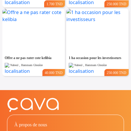
1.700 TND
250.000 TND
Offre a ne pas rater cote kelibia
1 ha occasion pour les investisseurs
Nabeul , Hammam Ghezèze
Nabeul , Hammam Ghezèze
40.000 TND
250.000 TND
À propos de nous