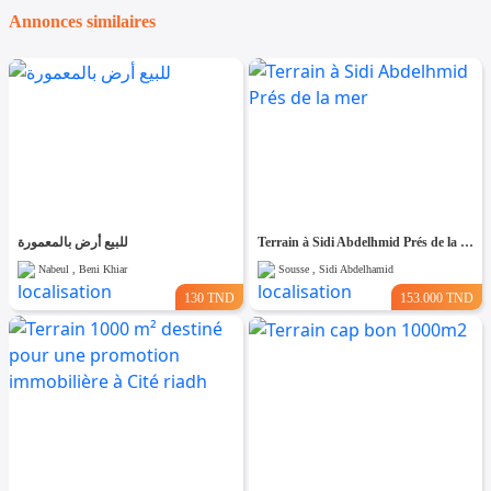
Annonces similaires
للبيع أرض بالمعمورة
Terrain à Sidi Abdelhmid Prés de la mer
Nabeul , Beni Khiar
Sousse , Sidi Abdelhamid
130 TND
153.000 TND