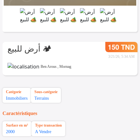
150 TND
أرض للبيع 🏕
3/21/26, 5:34 AM
Ben Arous
,
Mornag
Catégorie
Sous-catégorie
Immobiliers
Terrains
Caractéristiques
Surface en m²
Type transaction
2000
A Vendre