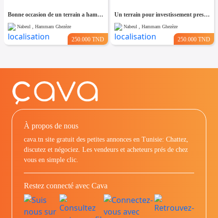
Bonne occasion de un terrain a hammam leghzaz
Un terrain pour investissement pres de kelibia
Nabeul , Hammam Ghezèze
Nabeul , Hammam Ghezèze
250.000 TND
250.000 TND
À propos de nous
cava.tn site gratuit des petites annonces en Tunisie: Chattez,
discutez et négociez. Les vendeurs et acheteurs prés de chez
vous en simple clic.
Restez connecté avec Cava