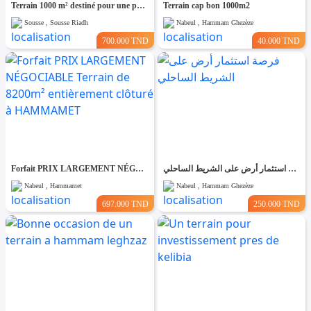
Terrain 1000 m² destiné pour une promotion immobilière à Cité riadh
Terrain cap bon 1000m2
Sousse , Sousse Riadh
Nabeul , Hammam Ghezèze
700.000 TND
40.000 TND
Forfait PRIX LARGEMENT NÉGOCIABLE Terrain de 8200m² entièrement clôturé à HAMMAMET
فرصة استثمار أرض على الشريط الساحلي
Nabeul , Hammamet
Nabeul , Hammam Ghezèze
697.000 TND
250.000 TND