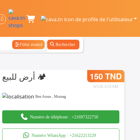
Filtre avancé
Rechercher
أرض للبيع 🏕
150 TND
6/1/26, 6:53 AM
Ben Arous
,
Mornag
Numéro de téléphone :
+21697322750
Numéro WhatsApp :
+21622213229