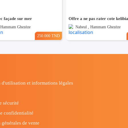
ec façade sur mer
Offre a ne pas rater cote kelibi
, Hammam Ghezèze
Nabeul , Hammam Ghezèze
250.000 TND
 d'utilisation et informations légales
e sécurité
e confidentialité
 générales de vente