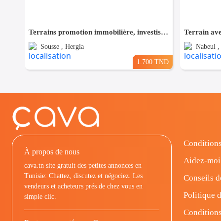
Terrains promotion immobilière, investisseurs
Terrain av
Sousse , Hergla
Nabeul 
1.700 TND
Conditions
À propos de nous
Aidez-moi
cava.tn site gratuit des petites annonces en
Tunisie: Chattez, discutez et négociez. Les
Conseils d
vendeurs et acheteurs prés de chez vous en
Politique d
simple clic.
Conditions