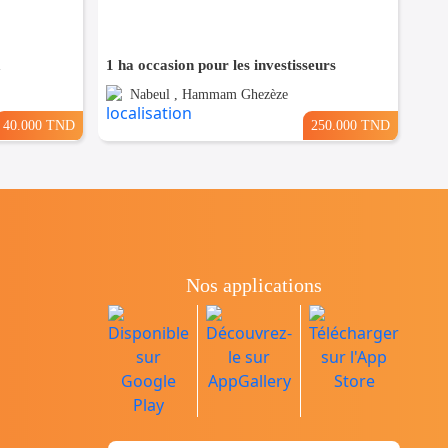
a
1 ha occasion pour les investisseurs
Nabeul , Hammam Ghezèze
40.000 TND
250.000 TND
Nos applications