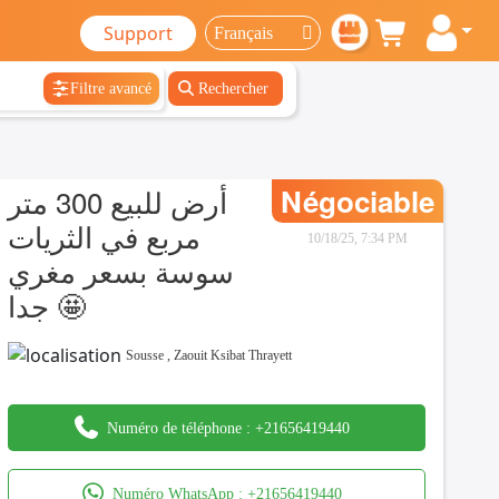
Support
Filtre avancé
Rechercher
أرض للبيع 300 متر
Négociable
مربع في الثريات
10/18/25, 7:34 PM
سوسة بسعر مغري
جدا 🤩
Sousse
,
Zaouit Ksibat Thrayett
Numéro de téléphone :
+21656419440
Numéro WhatsApp :
+21656419440