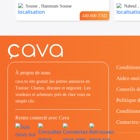
Sousse , Hammam Sousse
Nabeul 
440.000 TND
Conditions
À propos de nous
Aidez-moi
cava.tn site gratuit des petites annonces en
Tunisie: Chattez, discutez et négociez. Les
Conseils d
vendeurs et acheteurs prés de chez vous en
Politique d
simple clic.
Conditions
Restez connecté avec Cava
Contactez