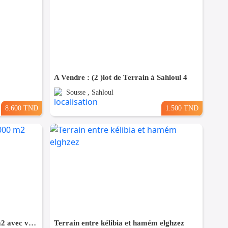
A Vendre : (2 )lot de Terrain à Sahloul 4
Sousse , Sahloul
8.600 TND
1.500 TND
Terrain constructible de 1000 m2 avec vue mer
Terrain entre kélibia et hamém elghzez