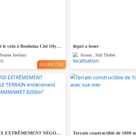
Terrain Fait le coin à Bouhsina Cité Olympique
depot a louer
 Sousse Jawhara
Ariana , Sidi Thabet
410.000 TND
Forfait PRIX EXTRÊMEMENT NÉGOCIABLE TERRAIN entièrement clôturé à HAMMAMET 8200m²