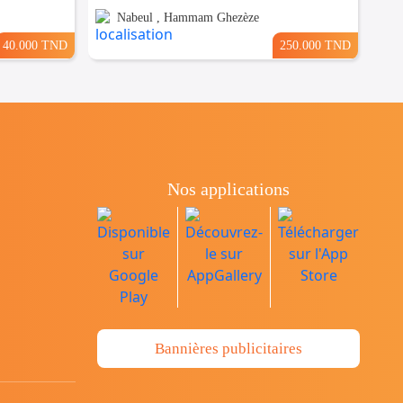
Nabeul , Hammam Ghezèze
40.000 TND
250.000 TND
Nos applications
Bannières publicitaires