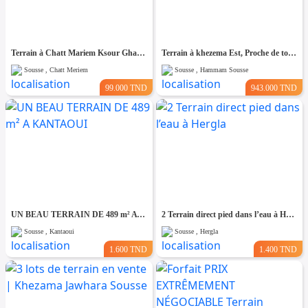
Terrain à Chatt Mariem Ksour Gharnata
Terrain à khezema Est, Proche de toutes Commodités
Sousse , Chatt Meriem
Sousse , Hammam Sousse
99.000 TND
943.000 TND
UN BEAU TERRAIN DE 489 m² A KANTAOUI
2 Terrain direct pied dans l’eau à Hergla
Sousse , Kantaoui
Sousse , Hergla
1.600 TND
1.400 TND