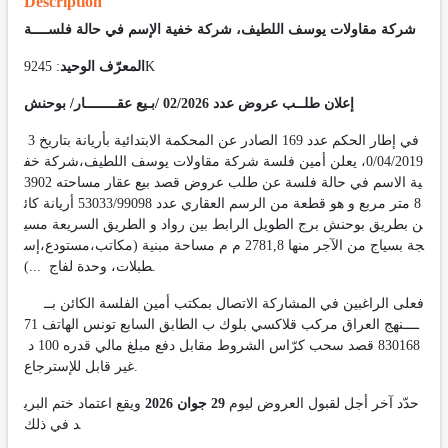
Description
شركة مقاولات يوسف اللطيف، شركة خفية الإسم في حالة فلســــة
المعرّف الوحيد
: 9245K
إعلان طلــب عروض عدد 02/2026 /بـيع عقــــــــار/ بوحنش
في إطار الحكم عدد 169 الصادر عن المحكمة الابتدائية بأريانة بتاريخ 3
0/04/2019، يعلن أمين فلسة شركة مقاولات يوسف اللطيف،شركة خف
ية الاسم في حالة فلسة عن طلب عروض قصد بيع عقار مساحته 3902
8 متر مربع و هو قطعة من الرسم العقاري عدد 53033/99098 أريانة كائ
ن بطريق بوحنش برج الطويل الرابط بين رواد و الطريق السريعة مسي
جة بسياج من الآجر منها 2781,8 م م مساحة مبنية (مكاتب،مستودع،إس
طبلات، وحدة لفاج ...).
فعلى الراغبين في المشاركة الاتصال بمكتب أمين الفلسة الكائن بــ
ــــنهج العراق مركب قلاكسي بلوك ب الطابق السابع
تونس الهاتف 71
830168 قصد سحب كرّاس الشروط مقابل دفع مبلغ مالي قدره 100 د
غير قابل للإسترجاع.
حدّد آخر أجل لقبول العروض ليوم
29 جوان 2026
ويقع اعتماد ختم البري
د في ذلك