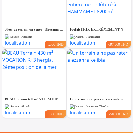
3 lots de terrain en vente | Khezama Jawhara Sousse
Forfait PRIX EXTRÊMEMENT NÉGOCIABLE Terrain entièrement clôturé à HAMMAMET 8200m²
Sousse , Khezama
Nabeul , Hammamet
1.500 TND
697.000 TND
BEAU Terrain 430 m² VOCATION R+3 hergla, 2éme position de la mer
Un terrain a ne pas rater a ezzahra kelibia
Sousse , Akouda
Nabeul , Hammam Ghezèze
1.300 TND
250.000 TND