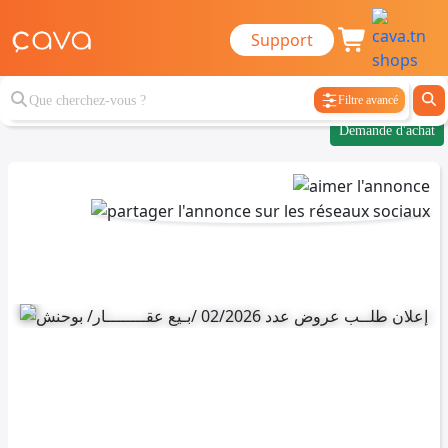
Support
Filtre avancé
Demande d'achat