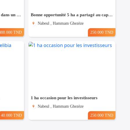
Terrain Fait l'angle à Bouhsina, dans un Quartier Résidentiel
Bonne opportunité 5 ha a partagé au cap bon
Nabeul , Hammam Ghezèze
488.000 TND
250.000 TND
a
1 ha occasion pour les investisseurs
Nabeul , Hammam Ghezèze
40.000 TND
250.000 TND