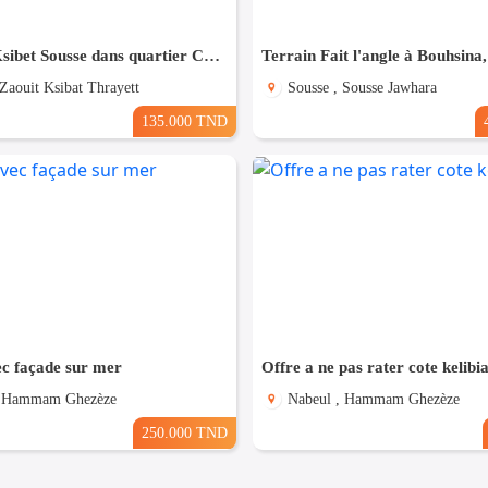
Terrain à Ksibet Sousse dans quartier Calme
 Zaouit Ksibat Thrayett
Sousse , Sousse Jawhara
135.000 TND
ec façade sur mer
Offre a ne pas rater cote kelibi
, Hammam Ghezèze
Nabeul , Hammam Ghezèze
250.000 TND