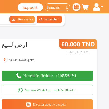
Support
Filtre avancé
Rechercher
ارض للبيع
50.000 TND
9/6/25, 12:23 PM
Sousse
,
Kalaa Sghira
Numéro de téléphone :
+21655284741
Numéro WhatsApp :
+21655284741
Discuter avec le vendeur