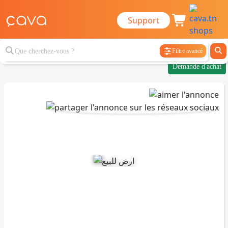
Support
Filtre avancé
Demande d'achat