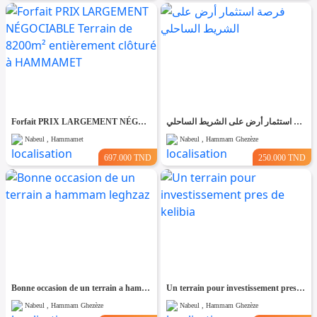
Forfait PRIX LARGEMENT NÉGOCIABLE Terrain de 8200m² entièrement clôturé à HAMMAMET
فرصة استثمار أرض على الشريط الساحلي
Nabeul , Hammamet
Nabeul , Hammam Ghezèze
697.000 TND
250.000 TND
Bonne occasion de un terrain a hammam leghzaz
Un terrain pour investissement pres de kelibia
Nabeul , Hammam Ghezèze
Nabeul , Hammam Ghezèze