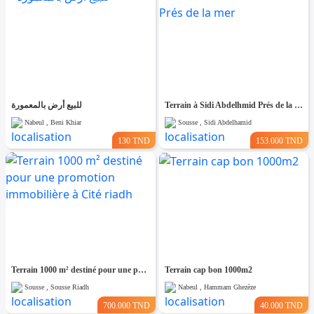
للبيع أرض بالمعمورة
Terrain à Sidi Abdelhmid Prés de la mer
Nabeul , Beni Khiar
Sousse , Sidi Abdelhamid
130 TND
153.000 TND
Terrain 1000 m² destiné pour une promotion immobilière à Cité riadh
Terrain cap bon 1000m2
Sousse , Sousse Riadh
Nabeul , Hammam Ghezèze
700.000 TND
40.000 TND