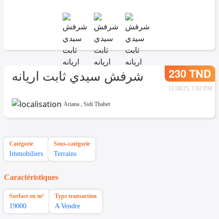
230 TND
شرفش سيدي ثابت اريانه
11/30/25, 1:02 PM
Ariana
,
Sidi Thabet
Catégorie
Sous-catégorie
Immobiliers
Terrains
Caractéristiques
Surface en m²
Type transaction
19000
A Vendre