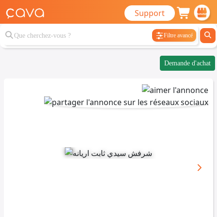
Support
Filtre avancé
Demande d'achat