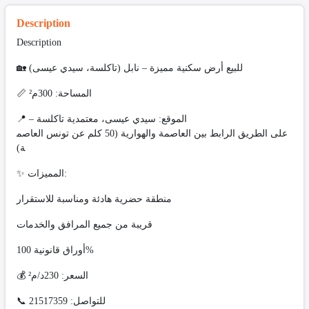
Description
Description
🏡 للبيع أرض سكنية مميزة – نابل (تاكلسة، سيدي عيسى)
📏 المساحة: 300م²
📍 الموقع: سيدي عيسى، معتمدية تاكلسة –
على الطريق الرابط بين العاصمة والهوارية (50 كلم عن تونس العاصم
ة)
✨ المميزات:
منطقة حضرية هادئة ومناسبة للاستقرار
قريبة من جميع المرافق والخدمات
أوراق قانونية 100%
💰 السعر: 230د/م²
📞 للتواصل: 21517359