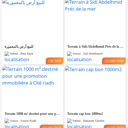
للبيع أرض بالمعمورة
Terrain à Sidi Abdelhmid Prés de la mer
Nabeul , Beni Khiar
Sousse , Sidi Abdelhamid
130 TND
153.000 TND
Terrain 1000 m² destiné pour une promotion immobilière à Cité riadh
Terrain cap bon 1000m2
Sousse , Sousse Riadh
Nabeul , Hammam Ghezèze