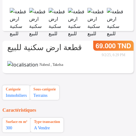
69.000 TND
قطعة ارض سكنية للبيع
9/2/25, 6:29 PM
Nabeul
,
Takelsa
Catégorie
Sous-catégorie
Immobiliers
Terrains
Caractéristiques
Surface en m²
Type transaction
300
A Vendre