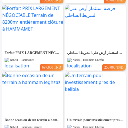
700.000 TND
40.000 TND
Forfait PRIX LARGEMENT NÉGOCIABLE Terrain de 8200m² entièrement clôturé à HAMMAMET
فرصة استثمار أرض على الشريط الساحلي
Nabeul , Hammamet
Nabeul , Hammam Ghezèze
697.000 TND
250.000 TND
Bonne occasion de un terrain a hammam leghzaz
Un terrain pour investissement pres de kelibia
Nabeul , Hammam Ghezèze
Nabeul , Hammam Ghezèze