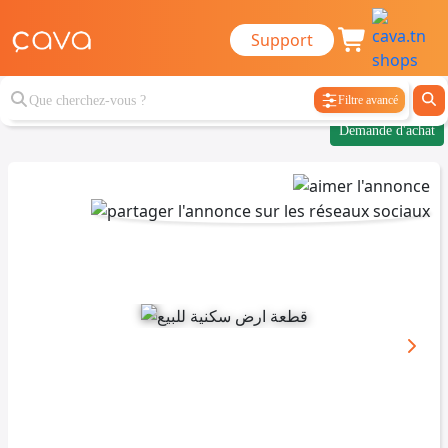
Support
Filtre avancé
Demande d'achat