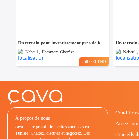
Un terrain pour investissement pres de kelibia
Un terrain 
Nabeul , Hammam Ghezèze
Nabeul 
250.000 TND
Conditions
À propos de nous
Aidez-moi
cava.tn site gratuit des petites annonces en
Tunisie: Chattez, discutez et négociez. Les
Conseils d