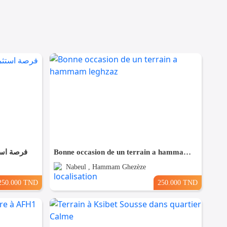
فرصة است
Bonne occasion de un terrain a hammam leghzaz
Nabeul , Hammam Ghezèze
250.000 TND
250.000 TND