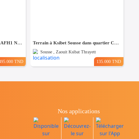
Terrain d'angle R+2 à vendre à AFH1 Nabeul
Terrain à Ksibet Sousse dans quartier Calme
Sousse , Zaouit Ksibat Thrayett
495.000 TND
135.000 TND
Nos applications