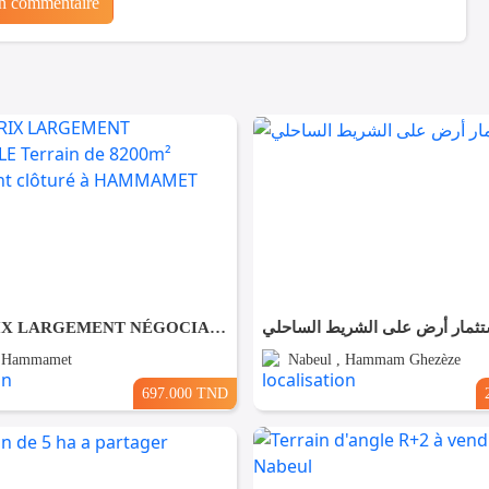
un commentaire
Forfait PRIX LARGEMENT NÉGOCIABLE Terrain de 8200m² entièrement clôturé à HAMMAMET
ثمار أرض على الشريط الساحلي
, Hammamet
Nabeul , Hammam Ghezèze
697.000 TND