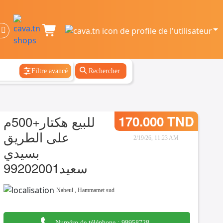
Filtre avancé
Rechercher
للبيع هكتار+500م
170.000 TND
على الطريق
2/19/26, 11:23 AM
بسيدي
سعيد99202001
Nabeul
,
Hammamet sud
Numéro de téléphone :
99958728