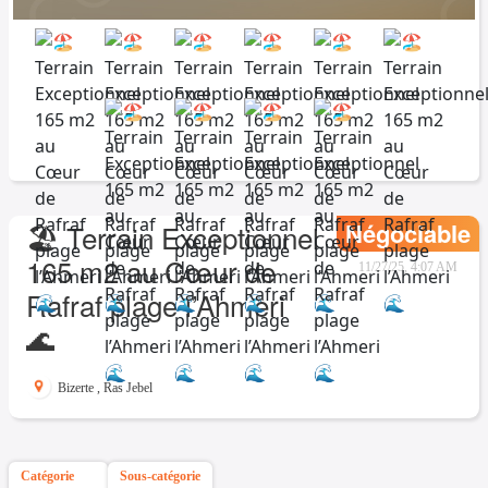
Négociable
🏖️ Terrain Exceptionnel
165 m2 au Cœur de
11/27/25, 4:07 AM
Rafraf plage l’Ahmeri
🌊
Bizerte
,
Ras Jebel
Catégorie
Sous-catégorie