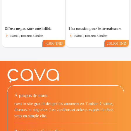
Offre a ne pas rater cote kelibia
1 ha occasion pour les investisseurs
Nabeul , Hammam Ghezèze
Nabeul , Hammam Ghezèze
40.000 TND
250.000 TND
À propos de nous
cava.tn site gratuit des petites annonces en Tunisie: Chattez,
discutez et négociez. Les vendeurs et acheteurs prés de chez
vous en simple clic.