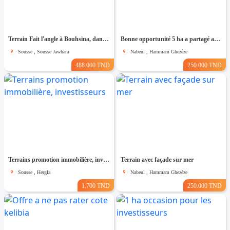
Terrain Fait l'angle à Bouhsina, dans un Quartier Résidentiel
Bonne opportunité 5 ha a partagé au cap bon
Sousse , Sousse Jawhara
Nabeul , Hammam Ghezèze
488.000 TND
250.000 TND
Terrains promotion immobilière, investisseurs
Terrain avec façade sur mer
Sousse , Hergla
Nabeul , Hammam Ghezèze
1.700 TND
250.000 TND