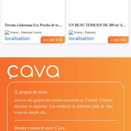
Terrain à khezema Est, Proche de toutes Commodités
UN BEAU TERRAIN DE 489 m² A KANTAOUI
Sousse , Hammam Sousse
Sousse , Kantaoui
943.000 TND
1.600 TND
À propos de nous
cava.tn site gratuit des petites annonces en Tunisie: Chattez,
discutez et négociez. Les vendeurs et acheteurs prés de chez
vous en simple clic.
Restez connecté avec Cava