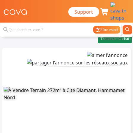
Support
Filtre avancé
Demande d'achat