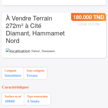
180.000 TND
À Vendre Terrain
272m² à Cité
2/23/26, 12:37 PM
Diamant, Hammamet
Nord
Nabeul
,
Hammamet
Catégorie
Sous-catégorie
Immobiliers
Terrains
Caractéristiques
Surface en m²
Type transaction
180000
A Vendre