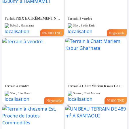
Forfait PRIX EXTRÊMEMENT NÉGOCIABLE TERRAIN entièrement clôturé de 8200m² à HAMMAMET
Terrain à vendre
Nabeul , Hammamet
Sfax , Sakiet Ezzit
697.000 TND
Négociable
Terrain à vendre
Terrain à Chatt Mariem Ksour Gharnata
Sfax , Sfax Ouest
Sousse , Chatt Meriem
Négociable
99.000 TND