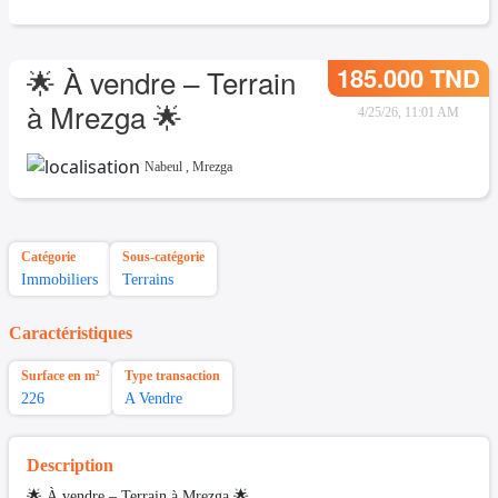
185.000 TND
🌟 À vendre – Terrain
à Mrezga 🌟
4/25/26, 11:01 AM
Nabeul
,
Mrezga
Catégorie
Sous-catégorie
Immobiliers
Terrains
Caractéristiques
Surface en m²
Type transaction
226
A Vendre
Description
🌟 À vendre – Terrain à Mrezga 🌟