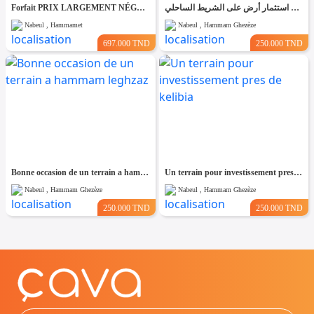
Forfait PRIX LARGEMENT NÉGOCIABLE Terrain de 8200m² entièrement clôturé à HAMMAMET
فرصة استثمار أرض على الشريط الساحلي
Nabeul , Hammamet
Nabeul , Hammam Ghezèze
697.000 TND
250.000 TND
Bonne occasion de un terrain a hammam leghzaz
Un terrain pour investissement pres de kelibia
Nabeul , Hammam Ghezèze
Nabeul , Hammam Ghezèze
250.000 TND
250.000 TND