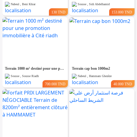
Nabeul , Beni Khiar
Sousse , Sidi Abdelhamid
130 TND
153.000 TND
Terrain 1000 m² destiné pour une promotion immobilière à Cité riadh
Terrain cap bon 1000m2
Sousse , Sousse Riadh
Nabeul , Hammam Ghezèze
700.000 TND
40.000 TND