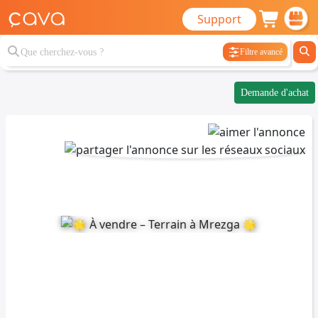
Support
Filtre avancé
Demande d'achat