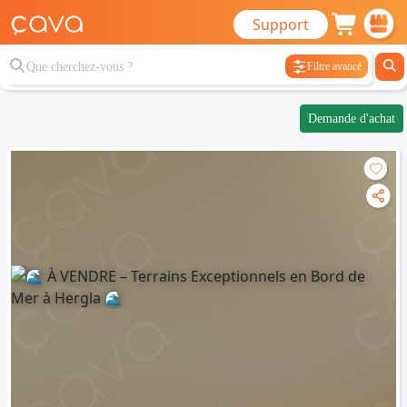
Support
Filtre avancé
Demande d'achat