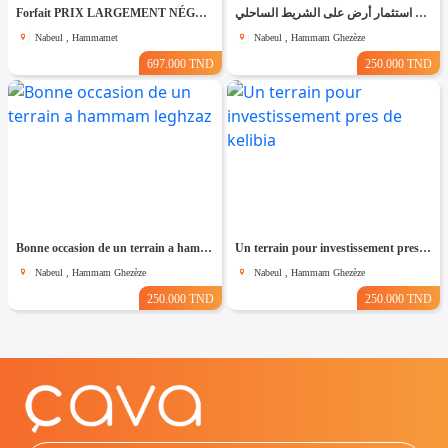
Forfait PRIX LARGEMENT NÉGOCIABLE Terrain de 8200m² entièrement clôturé à HAMMAMET
فرصة استثمار أرض على الشريط الساحلي
Nabeul , Hammamet
Nabeul , Hammam Ghezèze
697.000 TND
250.000 TND
Bonne occasion de un terrain a hammam leghzaz
Un terrain pour investissement pres de kelibia
Nabeul , Hammam Ghezèze
Nabeul , Hammam Ghezèze
250.000 TND
250.000 TND