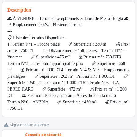
Description
🌊 À VENDRE – Terrains Exceptionnels en Bord de Mer à Hergla 🌊
📍 Emplacement de rêve :Plusieurs terrains
---
📋 Liste des Terrains Disponibles :
1. Terrain N°1 – Proche plage 📏 Superficie : 380 m² 💰 Prix
au m² : 750 DT 🚶‍♂️ Distance mer : ~150 mètres2. Terrain N°2 –
Vue mer 📏 Superficie : 475 m² 💰 Prix au m² : 750 DT3.
Terrain N°3 – Très bon rapport qualité-prix 📏 Superficie : 660
m² 💰 Prix au m² : 900 DT4. Terrain N°4 & N°5 – Emplacements
privilégiés 📏 Superficie : 262 m² | Prix au m² : 1 000 DT 📏
Superficie : 250 m² | Prix au m² : 1 000 DT5. Terrain N°6 – LA
PERLE RARE 📏 Superficie : 472 m² 💰 Prix au m² : 1 200
DT 🌅 Position : Pieds dans l'eau – Accès direct à la mer.6.
Terrain N°6 – ANBRIA 📏 Superficie : 430 m² 💰 Prix au m²
: 750 DT
Signaler cette annonce
Conseils de sécurité