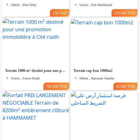
Nabeul , Beni Khiar
Sousse , Sidi Abdelhamid
130 TND
153.000 TND
Terrain 1000 m² destiné pour une promotion immobilière à Cité riadh
Terrain cap bon 1000m2
Sousse , Sousse Riadh
Nabeul , Hammam Ghezèze
700.000 TND
40.000 TND