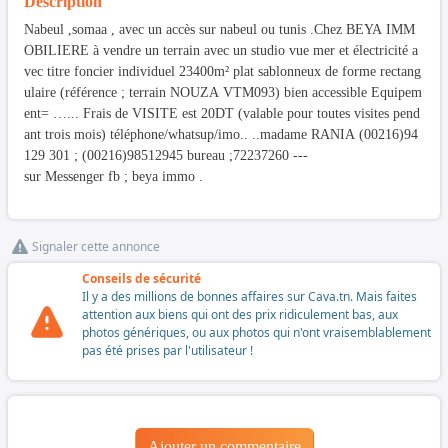
Description
Nabeul ,somaa , avec un accès sur nabeul ou tunis .Chez BEYA IMM
OBILIERE à vendre un terrain avec un studio vue mer et électricité a
vec titre foncier individuel 23400m² plat sablonneux de forme rectang
ulaire (référence ; terrain NOUZA VTM093) bien accessible Equipem
ent= …... Frais de VISITE est 20DT (valable pour toutes visites pend
ant trois mois) téléphone/whatsup/imo.. ..madame RANIA (00216)94
129 301 ; (00216)98512945 bureau ;72237260 ---
sur Messenger fb ; beya immo .
Signaler cette annonce
Conseils de sécurité
Il y a des millions de bonnes affaires sur Cava.tn. Mais faites
attention aux biens qui ont des prix ridiculement bas, aux
photos génériques, ou aux photos qui n'ont vraisemblablement
pas été prises par l'utilisateur !
Ajouter un commentaire