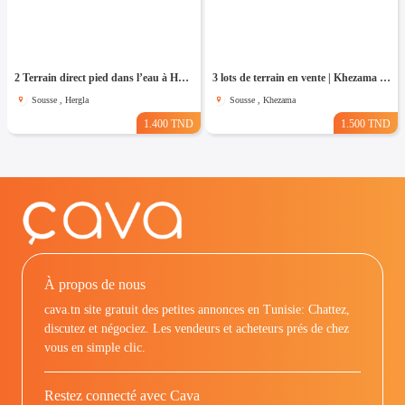
2 Terrain direct pied dans l’eau à Hergla
3 lots de terrain en vente | Khezama Jawhara Sousse
Sousse , Hergla
Sousse , Khezama
1.400 TND
1.500 TND
À propos de nous
cava.tn site gratuit des petites annonces en Tunisie: Chattez,
discutez et négociez. Les vendeurs et acheteurs prés de chez
vous en simple clic.
Restez connecté avec Cava