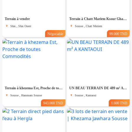
Terrain à vendre
Terrain à Chatt Mariem Ksour Gharnata
Sfax , Sfax Ouest
Sousse , Chatt Meriem
Négociable
99.000 TND
Terrain à khezema Est, Proche de toutes Commodités
UN BEAU TERRAIN DE 489 m² A KANTAOUI
Sousse , Hammam Sousse
Sousse , Kantaoui
943.000 TND
1.600 TND