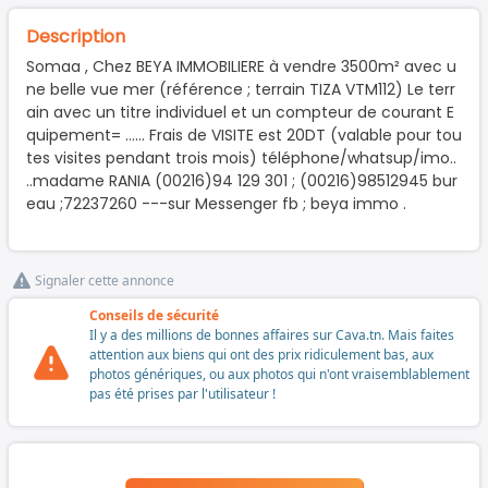
Description
Somaa , Chez BEYA IMMOBILIERE à vendre 3500m² avec u
ne belle vue mer (référence ; terrain TIZA VTM112) Le terr
ain avec un titre individuel et un compteur de courant E
quipement= …... Frais de VISITE est 20DT (valable pour tou
tes visites pendant trois mois) téléphone/whatsup/imo..
..madame RANIA (00216)94 129 301 ; (00216)98512945 bur
eau ;72237260 ---sur Messenger fb ; beya immo .
Signaler cette annonce
Conseils de sécurité
Il y a des millions de bonnes affaires sur Cava.tn. Mais faites
attention aux biens qui ont des prix ridiculement bas, aux
photos génériques, ou aux photos qui n'ont vraisemblablement
pas été prises par l'utilisateur !