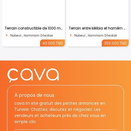
Terrain constructible de 1000 m2 avec vue mer
Terrain entre kélibia et hamém elghzez
Nabeul , Hammam Ghezèze
Nabeul , Hammam Ghezèze
40.000 TND
250.000 TND
À propos de nous
cava.tn site gratuit des petites annonces en
Tunisie: Chattez, discutez et négociez. Les
vendeurs et acheteurs prés de chez vous en
simple clic.