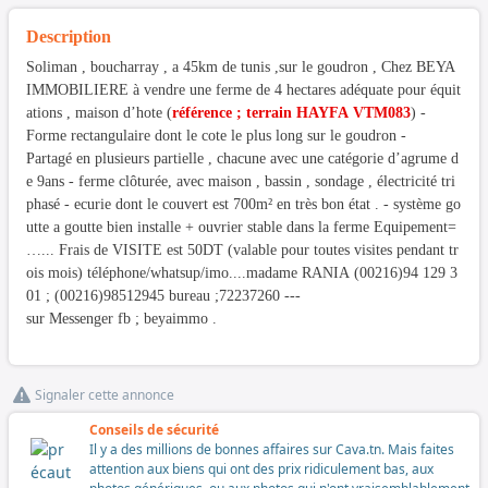
Description
Soliman , boucharray , a 45km de tunis ,sur le goudron , Chez BEYA
IMMOBILIERE à vendre une ferme de 4 hectares adéquate pour équit
ations , maison d’hote (
référence ; terrain HAYFA VTM083
) -
Forme rectangulaire dont le cote le plus long sur le goudron -
Partagé en plusieurs partielle , chacune avec une catégorie d’agrume d
e 9ans - ferme clôturée, avec maison , bassin , sondage , électricité tri
phasé - ecurie dont le couvert est 700m² en très bon état . - système go
utte a goutte bien installe + ouvrier stable dans la ferme Equipement=
…... Frais de VISITE est 50DT (valable pour toutes visites pendant tr
ois mois) téléphone/whatsup/imo....madame RANIA (00216)94 129 3
01 ; (00216)98512945 bureau ;72237260 ---
sur Messenger fb ; beyaimmo .
Signaler cette annonce
Conseils de sécurité
Il y a des millions de bonnes affaires sur Cava.tn. Mais faites
attention aux biens qui ont des prix ridiculement bas, aux