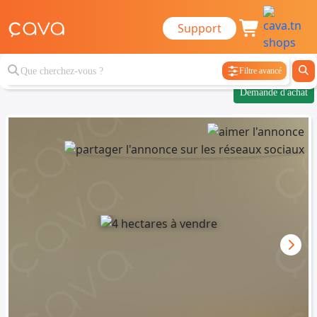
Support
Filtre avancé
Demande d'achat