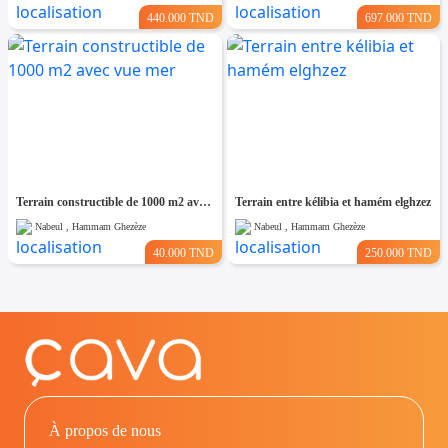
440.000 TND
697.000 TND
Terrain constructible de 1000 m2 avec vue mer
Terrain entre kélibia et hamém elghzez
Nabeul , Hammam Ghezèze
Nabeul , Hammam Ghezèze
40.000 TND
250.000 TND
À propos de nous