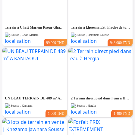
Terrain à Chatt Mariem Ksour Gharnata
Terrain à khezema Est, Proche de toutes Commodités
Sousse , Chatt Meriem
Sousse , Hammam Sousse
99.000 TND
943.000 TND
UN BEAU TERRAIN DE 489 m² A KANTAOUI
2 Terrain direct pied dans l’eau à Hergla
Sousse , Kantaoui
Sousse , Hergla
1.600 TND
1.400 TND