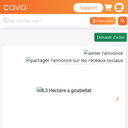
Support
Filtre avancé
Demande d'achat