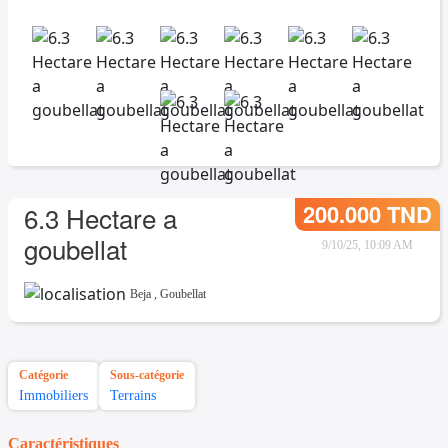
200.000 TND
6.3 Hectare a
goubellat
9/10/25, 10:09 AM
Beja
,
Goubellat
Catégorie
Sous-catégorie
Immobiliers
Terrains
Caractéristiques