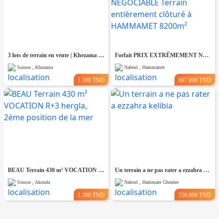
3 lots de terrain en vente | Khezama Jawhara Sousse
Forfait PRIX EXTRÊMEMENT NÉGOCIABLE Terrain entièrement clôturé à HAMMAMET 8200m²
Sousse , Khezama
Nabeul , Hammamet
1.500 TND
697.000 TND
BEAU Terrain 430 m² VOCATION R+3 hergla, 2éme position de la mer
Un terrain a ne pas rater a ezzahra kelibia
Sousse , Akouda
Nabeul , Hammam Ghezèze
1.300 TND
250.000 TND