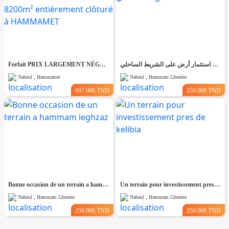
Forfait PRIX LARGEMENT NÉGOCIABLE Terrain de 8200m² entièrement clôturé à HAMMAMET
فرصة استثمار أرض على الشريط الساحلي
Nabeul , Hammamet
Nabeul , Hammam Ghezèze
697.000 TND
250.000 TND
Bonne occasion de un terrain a hammam leghzaz
Un terrain pour investissement pres de kelibia
Nabeul , Hammam Ghezèze
Nabeul , Hammam Ghezèze
250.000 TND
250.000 TND