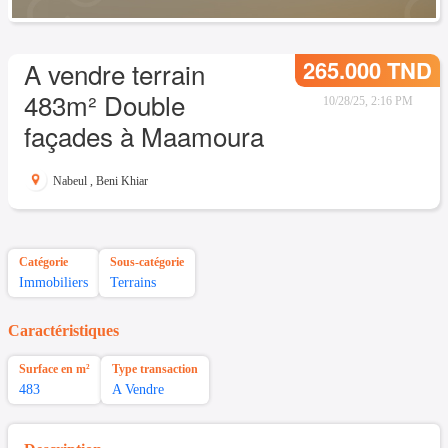
265.000 TND
A vendre terrain
483m² Double
10/28/25, 2:16 PM
façades à Maamoura
Nabeul
,
Beni Khiar
Catégorie
Sous-catégorie
Immobiliers
Terrains
Caractéristiques
Surface en m²
Type transaction
483
A Vendre