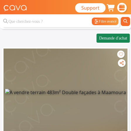
Support
Filtre avancé
Demande d'achat