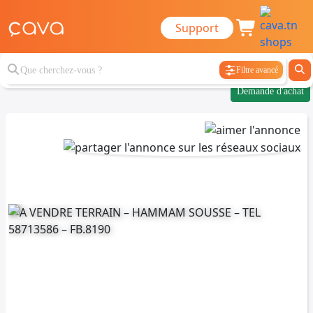
Support
Filtre avancé
Demande d'achat