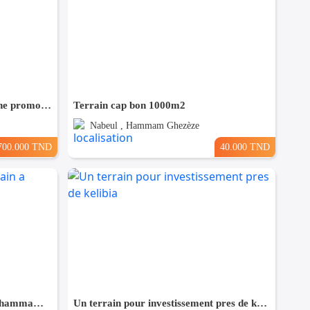
Terrain 1000 m² destiné pour une promotion immobilière à Cité riadh
Terrain cap bon 1000m2
Nabeul , Hammam Ghezèze
700.000 TND
40.000 TND
Bonne occasion de un terrain a hammam leghzaz
Un terrain pour investissement pres de kelibia