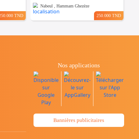
Nabeul , Hammam Ghezèze
250.000 TND
250.000 TND
Nos applications
Bannières publicitaires