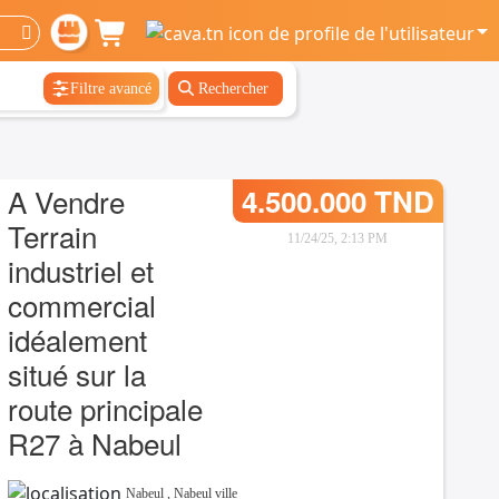
Filtre avancé
Rechercher
A Vendre
4.500.000 TND
Terrain
11/24/25, 2:13 PM
industriel et
commercial
idéalement
situé sur la
route principale
R27 à Nabeul
Nabeul
,
Nabeul ville