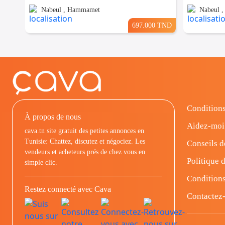
Nabeul , Hammamet
Nabeul 
697.000 TND
Conditions
À propos de nous
Aidez-moi
cava.tn site gratuit des petites annonces en
Tunisie: Chattez, discutez et négociez. Les
Conseils d
vendeurs et acheteurs prés de chez vous en
Politique d
simple clic.
Conditions
Restez connecté avec Cava
Contactez