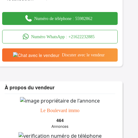
Numéro de téléphone :
55982862
Numéro WhatsApp :
+21622232885
Discuter avec le vendeur
À propos du vendeur
Le Boulevard immo
464
Annonces