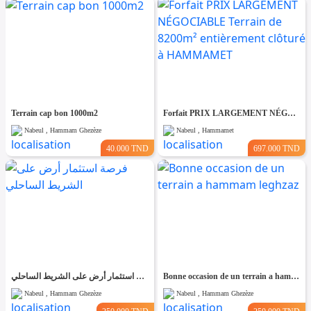
Terrain cap bon 1000m2
Forfait PRIX LARGEMENT NÉGOCIABLE Terrain de 8200m² entièrement clôturé à HAMMAMET
Nabeul , Hammam Ghezèze
Nabeul , Hammamet
40.000 TND
697.000 TND
فرصة استثمار أرض على الشريط الساحلي
Bonne occasion de un terrain a hammam leghzaz
Nabeul , Hammam Ghezèze
Nabeul , Hammam Ghezèze