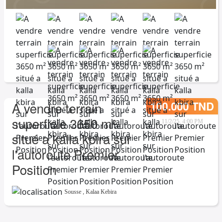
100.000 TND
A vendre terrain
superficie 3650 m²
11/2/25, 4:00 PM
situé a kalla kbira sur
l'autoroute Premier
Position
Sousse
,
Kalaa Kebira