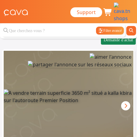
Support
Filtre avancé
Demande d'achat