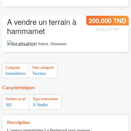
200.000 TND
A vendre un terrain à
hammamet
6/1/26, 3:57 PM
Nabeul
,
Hammamet
Catégorie
Sous-catégorie
Immobiliers
Terrains
Caractéristiques
Surface en m²
Type transaction
363
A Vendre
Description
L’agence immobilière Le Boulevard vous propose :