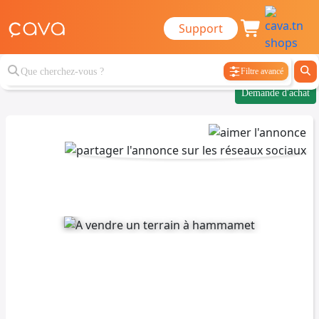
Support
Filtre avancé
Demande d'achat