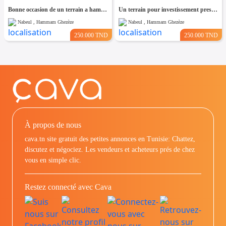
Bonne occasion de un terrain a hammam leghzaz
Un terrain pour investissement pres de kelibia
Nabeul , Hammam Ghezèze
Nabeul , Hammam Ghezèze
250.000 TND
250.000 TND
À propos de nous
cava.tn site gratuit des petites annonces en Tunisie: Chattez,
discutez et négociez. Les vendeurs et acheteurs prés de chez
vous en simple clic.
Restez connecté avec Cava