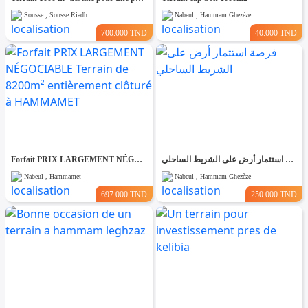
Sousse , Sousse Riadh
Nabeul , Hammam Ghezèze
700.000 TND
40.000 TND
Forfait PRIX LARGEMENT NÉGOCIABLE Terrain de 8200m² entièrement clôturé à HAMMAMET
فرصة استثمار أرض على الشريط الساحلي
Nabeul , Hammamet
Nabeul , Hammam Ghezèze
697.000 TND
250.000 TND