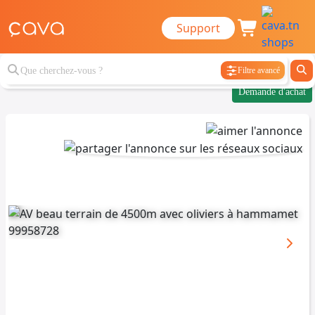
Support
Filtre avancé
Demande d'achat