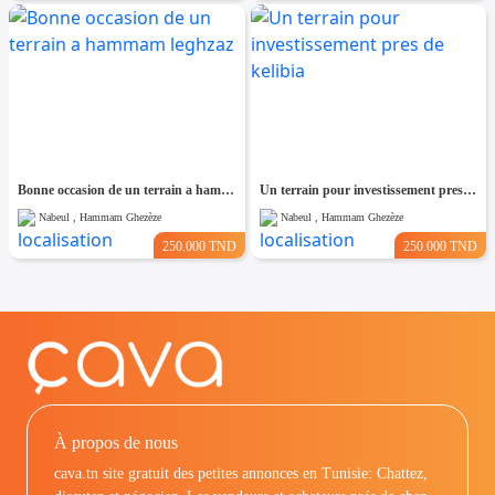
Bonne occasion de un terrain a hammam leghzaz
Un terrain pour investissement pres de kelibia
Nabeul , Hammam Ghezèze
Nabeul , Hammam Ghezèze
250.000 TND
250.000 TND
À propos de nous
cava.tn site gratuit des petites annonces en Tunisie: Chattez,