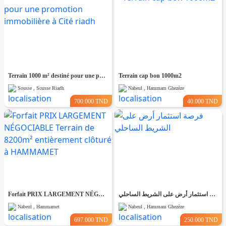
Terrain 1000 m² destiné pour une promotion immobilière à Cité riadh
Terrain cap bon 1000m2
Sousse , Sousse Riadh
Nabeul , Hammam Ghezèze
700.000 TND
40.000 TND
Forfait PRIX LARGEMENT NÉGOCIABLE Terrain de 8200m² entièrement clôturé à HAMMAMET
فرصة استثمار أرض على الشريط الساحلي
Nabeul , Hammamet
Nabeul , Hammam Ghezèze
697.000 TND
250.000 TND