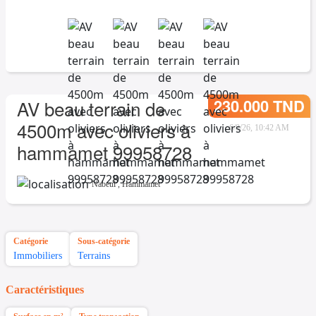
230.000 TND
AV beau terrain de
4500m avec oliviers à
6/8/26, 10:42 AM
hammamet 99958728
Nabeul
,
Hammamet
Catégorie
Sous-catégorie
Immobiliers
Terrains
Caractéristiques