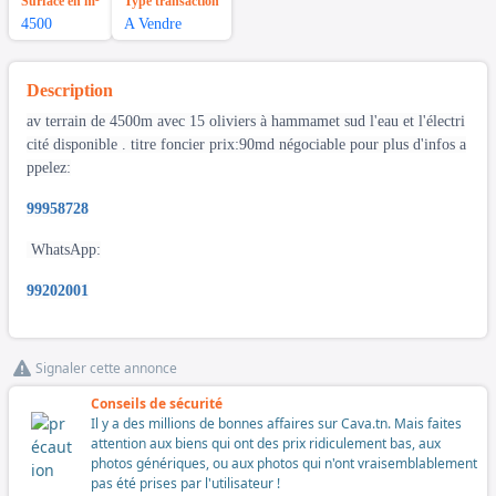
Surface en m²
Type transaction
4500
A Vendre
Description
av terrain de 4500m avec 15 oliviers à hammamet sud l'eau et l'électri
cité disponible . titre foncier prix:90md négociable pour plus d'infos a
ppelez:
99958728
WhatsApp:
99202001
Signaler cette annonce
Conseils de sécurité
Il y a des millions de bonnes affaires sur Cava.tn. Mais faites
attention aux biens qui ont des prix ridiculement bas, aux
photos génériques, ou aux photos qui n'ont vraisemblablement
pas été prises par l'utilisateur !