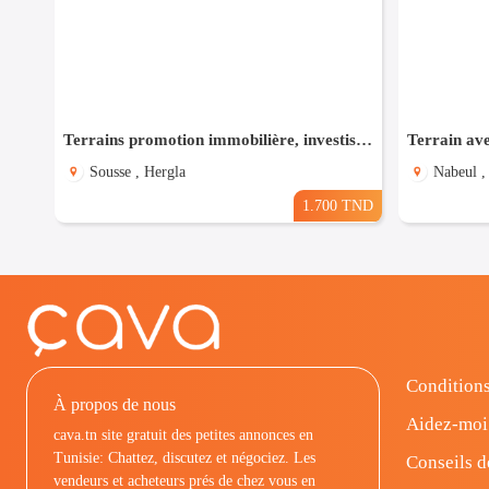
Terrains promotion immobilière, investisseurs
Terrain av
Sousse , Hergla
Nabeul 
1.700 TND
Conditions
À propos de nous
Aidez-moi
cava.tn site gratuit des petites annonces en
Tunisie: Chattez, discutez et négociez. Les
Conseils d
vendeurs et acheteurs prés de chez vous en