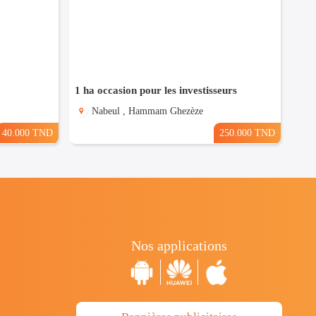
a
1 ha occasion pour les investisseurs
Nabeul , Hammam Ghezèze
40.000 TND
250.000 TND
Nos applications