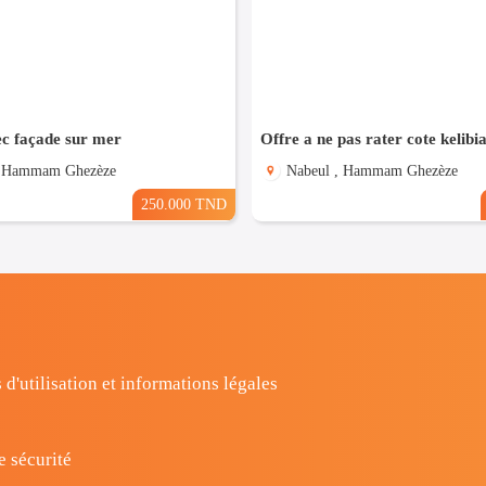
ec façade sur mer
Offre a ne pas rater cote kelibi
, Hammam Ghezèze
Nabeul , Hammam Ghezèze
250.000 TND
 d'utilisation et informations légales
e sécurité