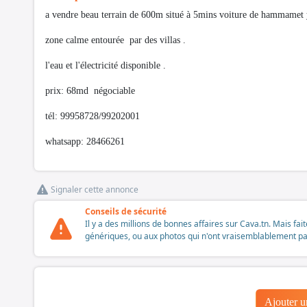
a vendre beau terrain de 600m situé à 5mins voiture de hammame
zone calme entourée par des villas .
l'eau et l'électricité disponible .
prix: 68md négociable
tél: 99958728/99202001
whatsapp: 28466261
Signaler cette annonce
Conseils de sécurité
Il y a des millions de bonnes affaires sur Cava.tn. Mais fai
génériques, ou aux photos qui n'ont vraisemblablement pas é
Ajouter 