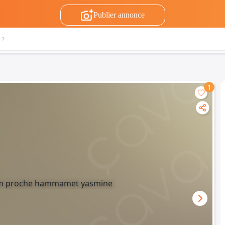
Publier annonce
1