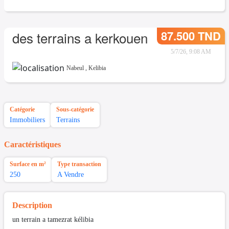
87.500 TND
des terrains a kerkouen
5/7/26, 9:08 AM
Nabeul
,
Kelibia
Catégorie
Sous-catégorie
Immobiliers
Terrains
Caractéristiques
Surface en m²
Type transaction
250
A Vendre
Description
un terrain a tamezrat kélibia