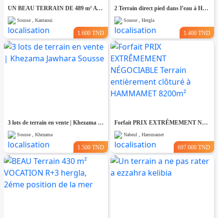
UN BEAU TERRAIN DE 489 m² A KANTAOUI
2 Terrain direct pied dans l’eau à Hergla
Sousse , Kantaoui
Sousse , Hergla
1.600 TND
1.400 TND
3 lots de terrain en vente | Khezama Jawhara Sousse
Forfait PRIX EXTRÊMEMENT NÉGOCIABLE Terrain entièrement clôturé à HAMMAMET 8200m²
Sousse , Khezama
Nabeul , Hammamet
1.500 TND
697.000 TND