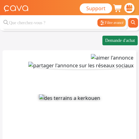
Support
Filtre avancé
Demande d'achat