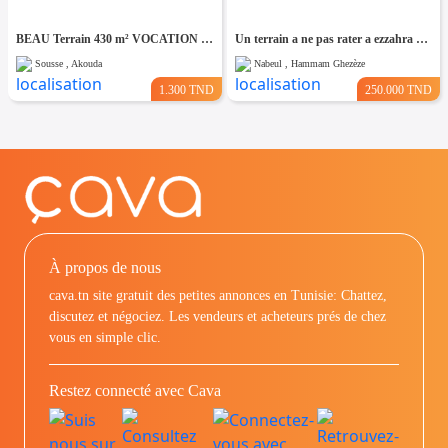
BEAU Terrain 430 m² VOCATION R+3 hergla, 2éme position de la mer
Un terrain a ne pas rater a ezzahra kelibia
Sousse , Akouda
Nabeul , Hammam Ghezèze
1.300 TND
250.000 TND
À propos de nous
cava.tn site gratuit des petites annonces en Tunisie: Chattez,
discutez et négociez. Les vendeurs et acheteurs prés de chez
vous en simple clic.
Restez connecté avec Cava