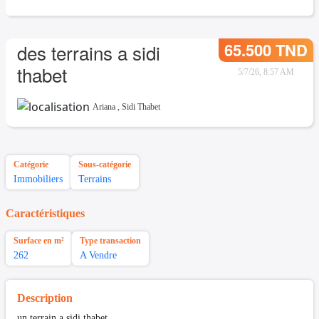
65.500 TND
des terrains a sidi
thabet
5/7/26, 8:57 AM
Ariana
,
Sidi Thabet
Catégorie
Sous-catégorie
Immobiliers
Terrains
Caractéristiques
Surface en m²
Type transaction
262
A Vendre
Description
un terrain a sidi thabet