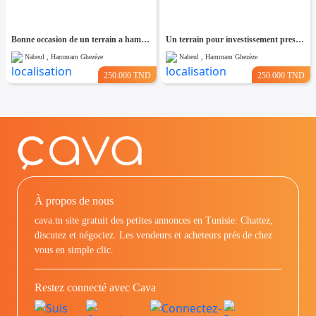
Bonne occasion de un terrain a hammam leghzaz
Un terrain pour investissement pres de kelibia
Nabeul , Hammam Ghezèze
Nabeul , Hammam Ghezèze
250.000 TND
250.000 TND
À propos de nous
cava.tn site gratuit des petites annonces en Tunisie: Chattez,
discutez et négociez. Les vendeurs et acheteurs prés de chez
vous en simple clic.
Restez connecté avec Cava