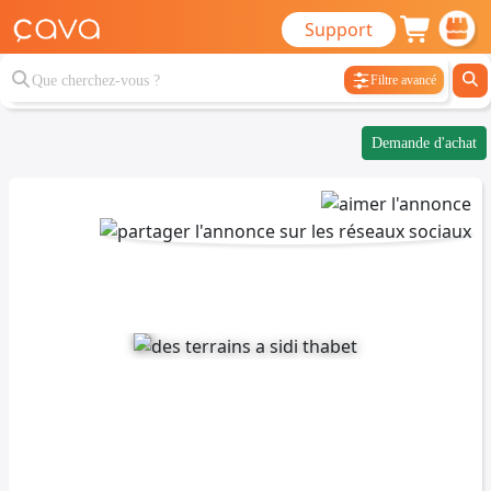
Support
Filtre avancé
Demande d'achat