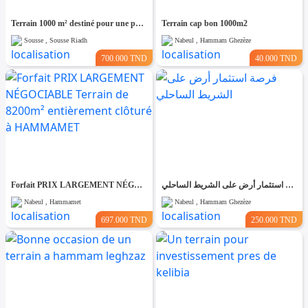
Terrain 1000 m² destiné pour une promotion immobilière à Cité riadh
Terrain cap bon 1000m2
Sousse , Sousse Riadh
Nabeul , Hammam Ghezèze
700.000 TND
40.000 TND
Forfait PRIX LARGEMENT NÉGOCIABLE Terrain de 8200m² entièrement clôturé à HAMMAMET
فرصة استثمار أرض على الشريط الساحلي
Nabeul , Hammamet
Nabeul , Hammam Ghezèze
697.000 TND
250.000 TND