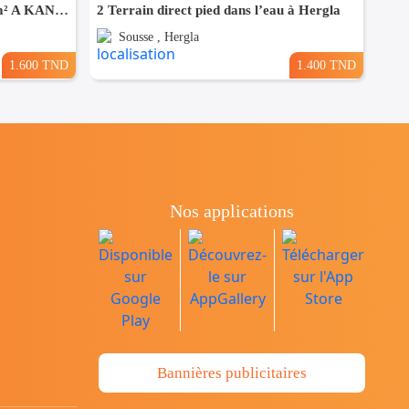
UN BEAU TERRAIN DE 489 m² A KANTAOUI
2 Terrain direct pied dans l’eau à Hergla
Sousse , Hergla
1.600 TND
1.400 TND
Nos applications
Bannières publicitaires