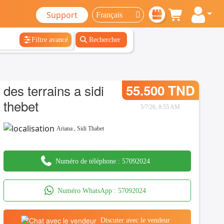
Support
Filtre avancé
Rechercher
des terrains a sidi
55.500 TND
thebet
5/7/26, 8:55 AM
Ariana
,
Sidi Thabet
Numéro de téléphone :
57092024
Numéro WhatsApp :
57092024
Discuter avec le vendeur