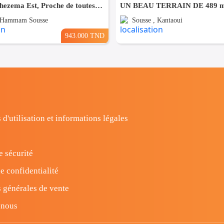
Terrain à khezema Est, Proche de toutes Commodités
, Hammam Sousse
Sousse , Kantaoui
943.000 TND
 d'utilisation et informations légales
e sécurité
e confidentialité
 générales de vente
-nous