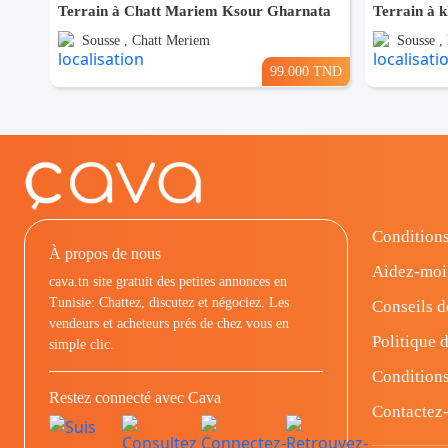
Terrain à Chatt Mariem Ksour Gharnata
Sousse , Chatt Meriem
Sousse 
99.000 TND
Conditions
À propos de nous
Aidez-moi
cava.tn site gratuit des petites annonces en
Tunisie: Chattez, discutez et négociez. Les
Conseils d
vendeurs et acheteurs prés de chez vous en
Politique d
simple clic.
Conditions
Restez connecté avec Cava
Contactez