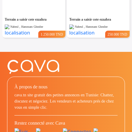
Terrain a saisir cote ezzahra
Terrain a saisir cote ezzahra
Nabeul , Hammam Ghezèze
Nabeul , Hammam Ghezèze
1.250.000 TND
250.000 TND
À propos de nous
cava.tn site gratuit des petites annonces en Tunisie: Chattez,
discutez et négociez. Les vendeurs et acheteurs prés de chez
vous en simple clic.
Restez connecté avec Cava