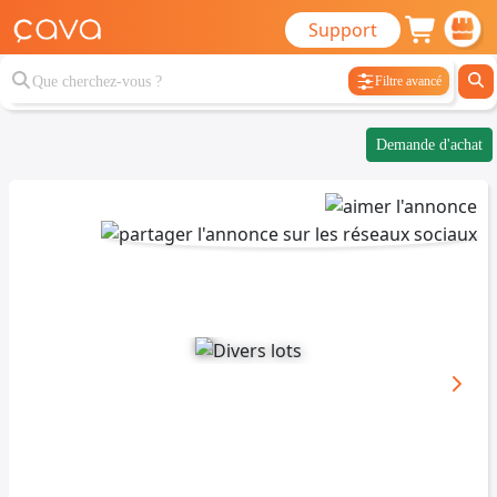
Support
Filtre avancé
Demande d'achat