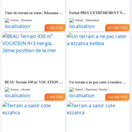
3 lots de terrain en vente | Khezama Jawhara Sousse
Forfait PRIX EXTRÊMEMENT NÉGOCIABLE Terrain entièrement clôturé à HAMMAMET 8200m²
Sousse , Khezama
Nabeul , Hammamet
1.500 TND
697.000 TND
BEAU Terrain 430 m² VOCATION R+3 hergla, 2éme position de la mer
Un terrain a ne pas rater a ezzahra kelibia
Sousse , Akouda
Nabeul , Hammam Ghezèze
1.300 TND
250.000 TND