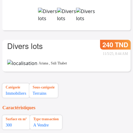
240 TND
Divers lots
11/5/25, 8:44 AM
Ariana
,
Sidi Thabet
Catégorie
Sous-catégorie
Immobiliers
Terrains
Caractéristiques
Surface en m²
Type transaction
300
A Vendre