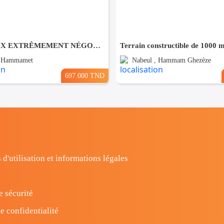
Forfait PRIX EXTRÊMEMENT NÉGOCIABLE TERRAIN entièrement clôturé à HAMMAMET 8200m²
, Hammamet
Nabeul , Hammam Ghezèze
697.000 TND
 d'utilisation et informations légales
e sécurité
e confidentialité