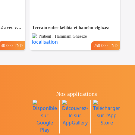
Terrain constructible de 1000 m2 avec vue mer
Terrain entre kélibia et hamém elghzez
Nabeul , Hammam Ghezèze
40.000 TND
250.000 TND
Nos applications