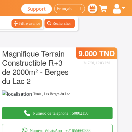
Support
Filtre avancé
Rechercher
Magnifique Terrain
9.000 TND
Constructible R+3
3/17/26, 12:03 PM
de 2000m² - Berges
du Lac 2
Tunis
,
Les Berges du Lac
Numéro de téléphone :
50802150
Numéro WhatsApp :
+21655660538