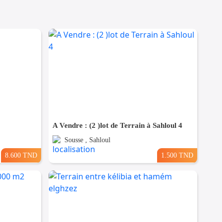
A Vendre : (2 )lot de Terrain à Sahloul 4
Sousse , Sahloul
8.600 TND
1.500 TND