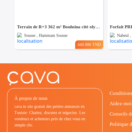
Terrain de R+3 362 m² Bouhsina cité olympique
Sousse , Hammam Sousse
Nabeul 
440.000 TND
Conditions
À propos de nous
Aidez-moi
cava.tn site gratuit des petites annonces en
Tunisie: Chattez, discutez et négociez. Les
Conseils d
vendeurs et acheteurs prés de chez vous en
Politique d
simple clic.