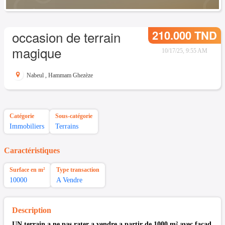
210.000 TND
occasion de terrain
magique
10/17/25, 9:55 AM
Nabeul
,
Hammam Ghezèze
Catégorie
Sous-catégorie
Immobiliers
Terrains
Caractéristiques
Surface en m²
Type transaction
10000
A Vendre
Description
UN terrain a ne pas rater a vendre a partir de 1000 m² avec façad