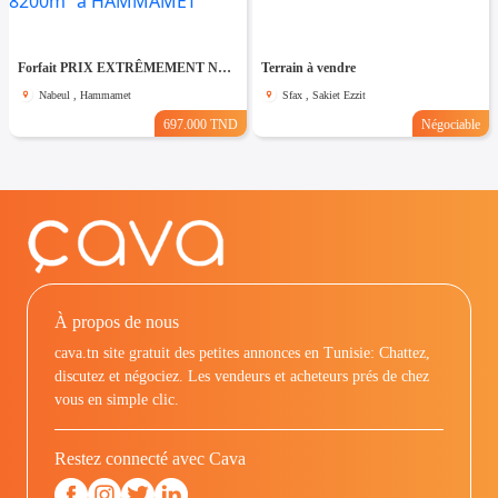
Forfait PRIX EXTRÊMEMENT NÉGOCIABLE TERRAIN entièrement clôturé de 8200m² à HAMMAMET
Terrain à vendre
Nabeul , Hammamet
Sfax , Sakiet Ezzit
697.000 TND
Négociable
À propos de nous
cava.tn site gratuit des petites annonces en Tunisie: Chattez,
discutez et négociez. Les vendeurs et acheteurs prés de chez
vous en simple clic.
Restez connecté avec Cava