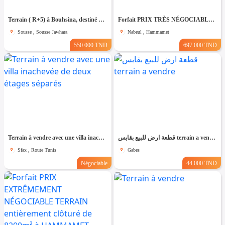
Terrain ( R+5) à Bouhsina, destiné Pour une Promotion immobilière
Forfait PRIX TRÈS NÉGOCIABLE Terrain entièrement clôturé à HAMMAMET 8200m²
Sousse , Sousse Jawhara
Nabeul , Hammamet
550.000 TND
697.000 TND
Terrain à vendre avec une villa inachevée de deux étages séparés
قطعة ارض للبيع بقابس terrain a vendre
Sfax , Route Tunis
Gabes
Négociable
44.000 TND