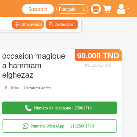
Support
Filtre avancé
Rechercher
occasion magique
90.000 TND
a hammam
9/18/25, 9:27 AM
elghezaz
Nabeul
,
Hammam Ghezèze
Numéro de téléphone :
25001718
Numéro WhatsApp :
+21625001718