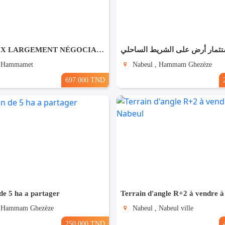
Forfait PRIX LARGEMENT NÉGOCIABLE Terrain de 8200m² entièrement clôturé à HAMMAMET
ثمار أرض على الشريط الساحلي
, Hammamet
Nabeul , Hammam Ghezèze
697.000 TND
de 5 ha a partager
, Hammam Ghezèze
Nabeul , Nabeul ville
250.000 TND