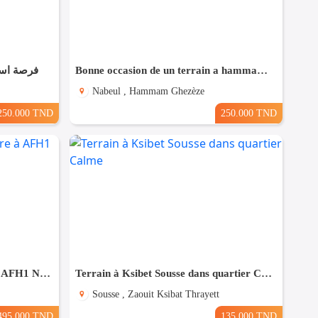
فرصة است
Bonne occasion de un terrain a hammam leghzaz
Nabeul , Hammam Ghezèze
250.000 TND
250.000 TND
Terrain d'angle R+2 à vendre à AFH1 Nabeul
Terrain à Ksibet Sousse dans quartier Calme
Sousse , Zaouit Ksibat Thrayett
495.000 TND
135.000 TND