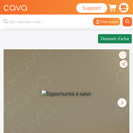
Support
Filtre avancé
Demande d'achat