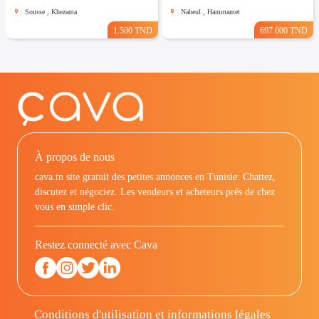
Sousse , Khezama
Nabeul , Hammamet
1.500 TND
697.000 TND
À propos de nous
cava.tn site gratuit des petites annonces en Tunisie: Chattez,
discutez et négociez. Les vendeurs et acheteurs prés de chez
vous en simple clic.
Restez connecté avec Cava
Conditions d'utilisation et informations légales