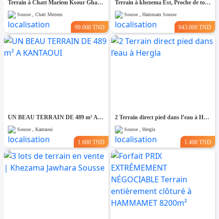
Terrain à Chatt Mariem Ksour Gharnata
Terrain à khezema Est, Proche de toutes Commodités
Sousse , Chatt Meriem
Sousse , Hammam Sousse
99.000 TND
943.000 TND
UN BEAU TERRAIN DE 489 m² A KANTAOUI
2 Terrain direct pied dans l’eau à Hergla
Sousse , Kantaoui
Sousse , Hergla
1.600 TND
1.400 TND