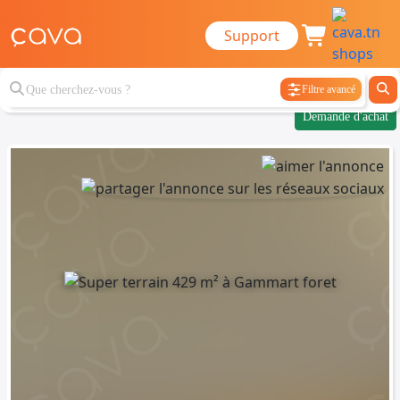
Support
Filtre avancé
Demande d'achat