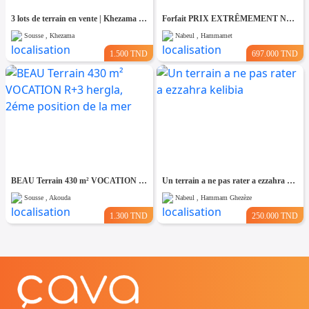
3 lots de terrain en vente | Khezama Jawhara Sousse
Forfait PRIX EXTRÊMEMENT NÉGOCIABLE Terrain entièrement clôturé à HAMMAMET 8200m²
Sousse , Khezama
Nabeul , Hammamet
1.500 TND
697.000 TND
BEAU Terrain 430 m² VOCATION R+3 hergla, 2éme position de la mer
Un terrain a ne pas rater a ezzahra kelibia
Sousse , Akouda
Nabeul , Hammam Ghezèze
1.300 TND
250.000 TND