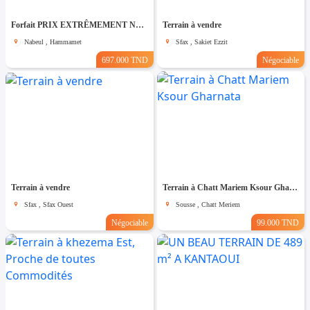
Forfait PRIX EXTRÊMEMENT NÉGOCIABLE TERRAIN entièrement clôturé de 8200m² à HAMMAMET
Terrain à vendre
Nabeul , Hammamet
Sfax , Sakiet Ezzit
697.000 TND
Négociable
Terrain à vendre
Terrain à Chatt Mariem Ksour Gharnata
Sfax , Sfax Ouest
Sousse , Chatt Meriem
Négociable
99.000 TND