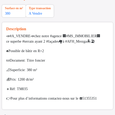
Surface en m²
Type transaction
380
A Vendre
Description
📣#A_VENDRE📣chez notre #agence 🏢#MS_IMMOBILIER🏢
ce superbe #terrain ayant 2 #façades🏘à #AFH_Mrezga🏝🏖
♣️Possible de bâtir en R+2
📜Document: Titre foncier
📐Superficie: 380 m²
💰Prix: 1200 dt/m²
🔹Réf: TM035
👉Pour plus d’informations contactez-nous sur le ☎️51355351