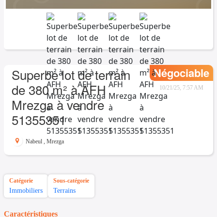
Négociable
Superbe lot de terrain
de 380 m² à AFH
10/21/25, 7:57 AM
Mrezga à vendre
51355351
Nabeul
,
Mrezga
Catégorie
Sous-catégorie
Immobiliers
Terrains
Caractéristiques