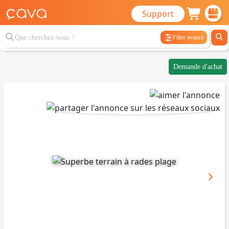
Support
Filtre avancé
Demande d'achat