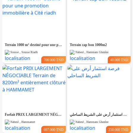
Terrain 1000 m² destiné pour une promotion immobilière à Cité riadh
Terrain cap bon 1000m2
Sousse , Sousse Riadh
Nabeul , Hammam Ghezèze
700.000 TND
40.000 TND
Forfait PRIX LARGEMENT NÉGOCIABLE Terrain de 8200m² entièrement clôturé à HAMMAMET
فرصة استثمار أرض على الشريط الساحلي
Nabeul , Hammamet
Nabeul , Hammam Ghezèze
697.000 TND
250.000 TND